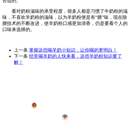
合适的。
看对奶粉滋味的承受程度，很多人都是习惯了牛奶粉的滋
味，不喜欢羊奶粉的滋味，以为羊奶粉便是有“膻”味，现在除
膻技术的不断改进，使羊奶粉口感更加清香，仍是要看个人的
口味来选择的。
上一条
掌握这些喝羊奶小知识，让你喝的更明白！
下一条
经常喝羊奶的人快来看，这些羊奶粉知识要了
解！
内蒙古春融乳业科技（集团）有限公司
是主营内蒙古羊奶
粉的内蒙古羊奶粉厂、羊奶粉生产厂家
蒙ICP备2020003767号-1
|
网站地图
XML地图
蒙公网安备 15010502001317号