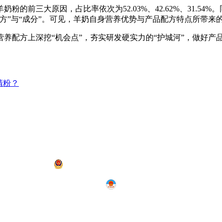
前三大原因，占比率依次为52.03%、42.62%、31.54%。
方”与“成分”。可见，羊奶自身营养优势与产品配方特点所带来
养配方上深挖“机会点”，夯实研发硬实力的“护城河”，做好产
清粉？
科技（集团）有限公司
是主营内蒙古羊奶粉的内蒙古羊奶粉厂、
蒙ICP备2020003767号-1
|
网站地图
XML地图
蒙公网安备 15010502001317号